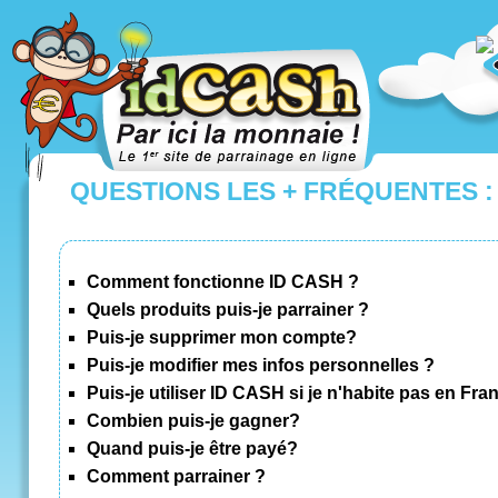
QUESTIONS LES + FRÉQUENTES :
Comment fonctionne ID CASH ?
Quels produits puis-je parrainer ?
Puis-je supprimer mon compte?
Puis-je modifier mes infos personnelles ?
Puis-je utiliser ID CASH si je n'habite pas en Fra
ID CASH PAR ICI LA MONNAIE 
Combien puis-je gagner?
Le premier site de parrainage !
Quand puis-je être payé?
200 € pour le parrain, 50 € pour le filleul. Gagner fac
Comment parrainer ?